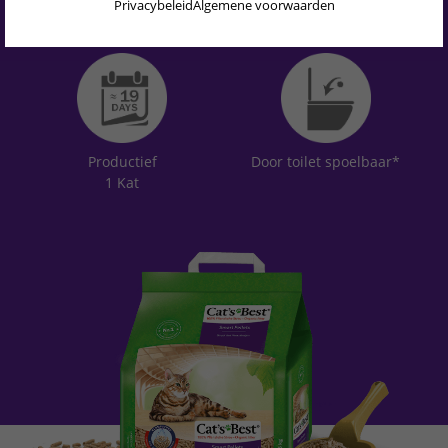
Privacybeleid
Algemene voorwaarden
DEUTSCH
Stopt de ontlading
Biologisch afbreekbaar
ENGLISH
PORTUGUÊS
FRANÇAIS
Productief
Door toilet spoelbaar*
ITALIANO
1 Kat
POLSKI
ESPAÑOL
PORTUGUÊS BRASIL
简体中文
日本語
ČEŠTINA