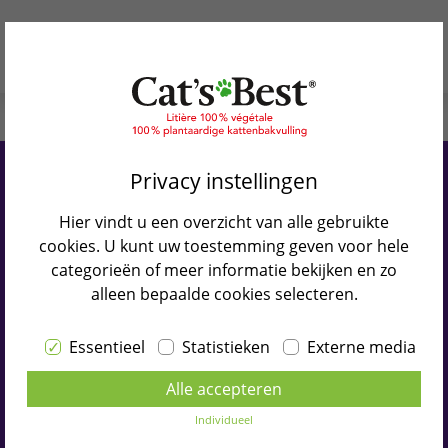
Waarom Cat’s Best
Privacy instellingen
Onze producten
Cat’s Best
Smart Pellets
Hier vindt u een overzicht van alle gebruikte
Katten Blog
cookies. U kunt uw toestemming geven voor hele
Zacht klontvormend en blijft niet
categorieën of meer informatie bekijken en zo
Verkooppunten
alleen bepaalde cookies selecteren.
aan de vacht kleven
Contact
Essentieel
Statistieken
Externe media
Selecteer taal
Alle accepteren
NEDERLANDS
Individueel