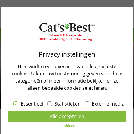
Inhoudstafel>
Waarom Cat’s Best
Belangrijke maatregelen tegen virussen en
Privacy instellingen
Onze producten
bacteriën
Hier vindt u een overzicht van alle gebruikte
Cat’s Best voorkomt bacteriën en geurtjes
Katten Blog
cookies. U kunt uw toestemming geven voor hele
Bruikbare tips om virussen in een
categorieën of meer informatie bekijken en zo
Verkooppunten
kattenhuishouden te vermijden
alleen bepaalde cookies selecteren.
Contact
Terug naar blog overzicht
Essentieel
Statistieken
Externe media
Selecteer taal
Alle accepteren
NEDERLANDS
Hygiëne in een
Individueel