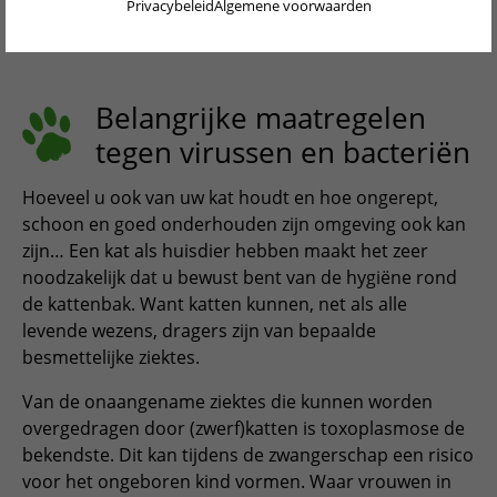
Privacybeleid
Algemene voorwaarden
kattenhuishouden
DEUTSCH
ENGLISH
PORTUGUÊS
Belangrijke maatregelen
tegen virussen en bacteriën
FRANÇAIS
ITALIANO
Hoeveel u ook van uw kat houdt en hoe ongerept,
schoon en goed onderhouden zijn omgeving ook kan
POLSKI
zijn… Een kat als huisdier hebben maakt het zeer
noodzakelijk dat u bewust bent van de hygiëne rond
ESPAÑOL
de kattenbak. Want katten kunnen, net als alle
PORTUGUÊS BRASIL
levende wezens, dragers zijn van bepaalde
besmettelijke ziektes.
简体中文
Van de onaangename ziektes die kunnen worden
日本語
overgedragen door (zwerf)katten is toxoplasmose de
bekendste. Dit kan tijdens de zwangerschap een risico
ČEŠTINA
voor het ongeboren kind vormen. Waar vrouwen in