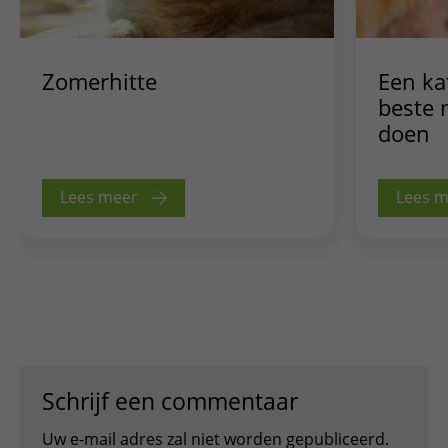
Zomerhitte
Een kat
beste 
doen
Lees meer
Lees 
Schrijf een commentaar
Uw e-mail adres zal niet worden gepubliceerd.