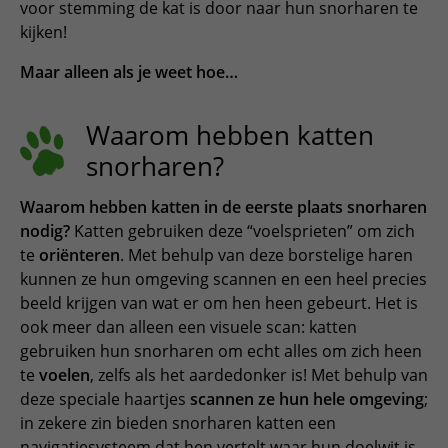
voor stemming de kat is door naar hun snorharen te
ESPAÑOL, MÉXICO
kijken!
EESTI
Maar alleen als je weet hoe…
Waarom hebben katten
snorharen?
Waarom hebben katten in de eerste plaats snorharen
nodig?
Katten gebruiken deze “voelsprieten” om zich
te
oriënteren
. Met behulp van deze borstelige haren
kunnen ze hun omgeving scannen en een heel precies
beeld krijgen van wat er om hen heen gebeurt. Het is
ook meer dan alleen een visuele scan: katten
gebruiken hun snorharen om echt alles om zich heen
te
voelen
, zelfs als het aardedonker is! Met behulp van
deze speciale haartjes
scannen ze hun hele omgeving
;
in zekere zin bieden snorharen katten een
navigatiesysteem dat hen vertelt waar hun doelwit is