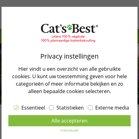
Inhoudstafel>
Waarom Cat’s Best
Waarom hebben katten snorharen?
Privacy instellingen
Onze producten
Waar hebben katten snorharen?
Hier vindt u een overzicht van alle gebruikte
Katten Blog
Wanneer katten hun snorharen verliezen
cookies. U kunt uw toestemming geven voor hele
categorieën of meer informatie bekijken en zo
Verkooppunten
Moet je de snorharen van je kat knippen?
alleen bepaalde cookies selecteren.
Zijn er katten die geen snorharen hebben?
Contact
Essentieel
Statistieken
Externe media
Terug naar blog overzicht
Selecteer taal
Alle accepteren
De snorharen van de kat
NEDERLANDS
Individueel