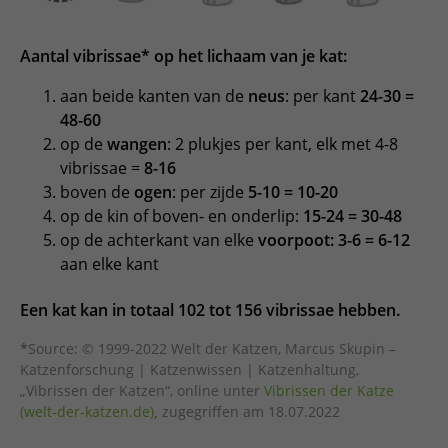
Aantal vibrissae* op het lichaam van je kat:
aan beide kanten van de
neus
: per kant
24-30 =
48-60
op de
wangen
: 2 plukjes per kant, elk met 4-8
vibrissae =
8-16
boven de
ogen
: per zijde
5-10 = 10-20
op de kin of boven- en onderlip:
15-24 = 30-48
op de achterkant van elke
voorpoot: 3-6 = 6-12
aan elke kant
Een kat kan in totaal 102 tot 156 vibrissae hebben.
*
Source: © 1999-2022 Welt der Katzen, Marcus Skupin –
Katzenforschung | Katzenwissen | Katzenhaltung,
„Vibrissen der Katzen“, online unter
Vibrissen der Katze
(welt-der-katzen.de)
,
zugegriffen am 18.07.2022