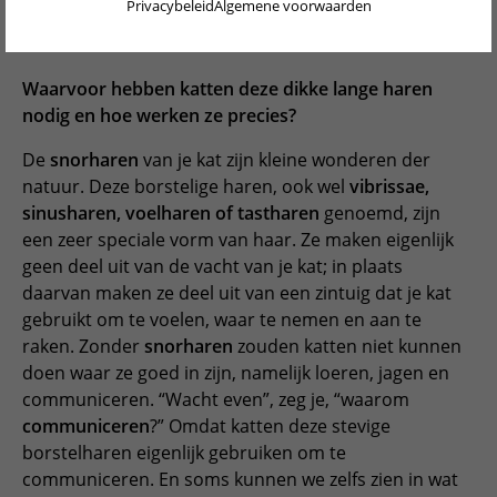
Privacybeleid
Algemene voorwaarden
DEUTSCH
Weet jij hoeveel snorharen je kat heeft en waar ze
zitten?
ENGLISH
Waarvoor hebben katten deze dikke lange haren
PORTUGUÊS
nodig en hoe werken ze precies?
FRANÇAIS
De
snorharen
van je kat zijn kleine wonderen der
natuur. Deze borstelige haren, ook wel
vibrissae,
ITALIANO
sinusharen, voelharen of tastharen
genoemd, zijn
POLSKI
een zeer speciale vorm van haar. Ze maken eigenlijk
geen deel uit van de vacht van je kat; in plaats
ESPAÑOL
daarvan maken ze deel uit van een zintuig dat je kat
gebruikt om te voelen, waar te nemen en aan te
PORTUGUÊS BRASIL
raken. Zonder
snorharen
zouden katten niet kunnen
简体中文
doen waar ze goed in zijn, namelijk loeren, jagen en
communiceren. “Wacht even”, zeg je, “waarom
日本語
communiceren
?” Omdat katten deze stevige
borstelharen eigenlijk gebruiken om te
ČEŠTINA
communiceren. En soms kunnen we zelfs zien in wat