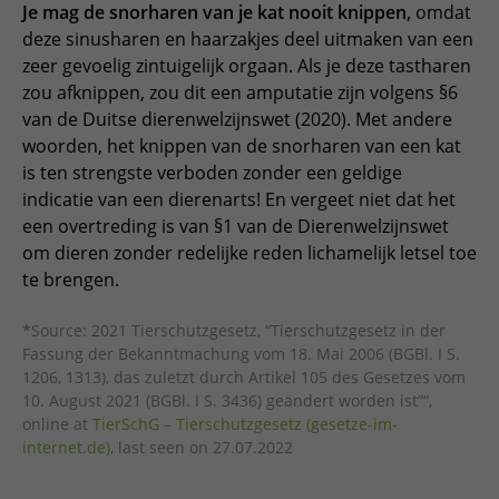
Je mag de snorharen van je kat nooit knippen,
omdat
deze sinusharen en haarzakjes deel uitmaken van een
zeer gevoelig zintuigelijk orgaan. Als je deze tastharen
zou afknippen, zou dit een amputatie zijn volgens §6
van de Duitse dierenwelzijnswet (2020). Met andere
woorden, het knippen van de snorharen van een kat
is ten strengste verboden zonder een geldige
indicatie van een dierenarts! En vergeet niet dat het
een overtreding is van §1 van de Dierenwelzijnswet
om dieren zonder redelijke reden lichamelijk letsel toe
te brengen.
*
Source: 2021 Tierschutzgesetz, “Tierschutzgesetz in der
Fassung der Bekanntmachung vom 18. Mai 2006 (BGBl. I S.
1206, 1313), das zuletzt durch Artikel 105 des Gesetzes vom
10. August 2021 (BGBl. I S. 3436) geändert worden ist”“,
online at
TierSchG – Tierschutzgesetz (gesetze-im-
internet.de)
, last seen on 27.07.2022