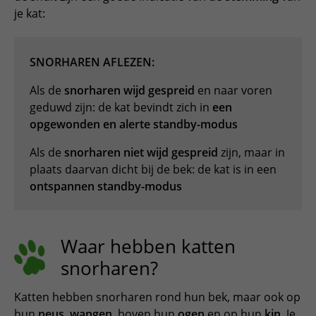
je kat:
SNORHAREN AFLEZEN:
Als de
snorharen wijd gespreid
en naar voren
geduwd zijn: de kat bevindt zich in
een
opgewonden en alerte standby-modus
Als de
snorharen niet wijd gespreid
zijn, maar in
plaats daarvan dicht bij de bek: de kat is in een
ontspannen standby-modus
Waar hebben katten
snorharen?
Katten hebben snorharen rond hun bek, maar ook op
hun
neus
,
wangen
, boven hun
ogen
en op hun
kin
. Je