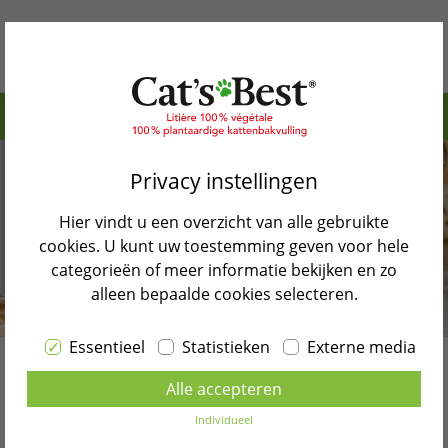
Inhoudstafel>
Waarom Cat’s Best
De duurste kattenrassen
Privacy instellingen
Onze producten
Welke factoren bepalen hoeveel een kat kost?
Hier vindt u een overzicht van alle gebruikte
Katten Blog
Waar moet je rekening mee houden als je een
cookies. U kunt uw toestemming geven voor hele
dure kat koopt?
categorieën of meer informatie bekijken en zo
Verkooppunten
alleen bepaalde cookies selecteren.
Terug naar blog overzicht
Contact
Essentieel
Statistieken
Externe media
Selecteer taal
Alle accepteren
Speciale katten – de duurste
NEDERLANDS
Individueel
kat ter wereld