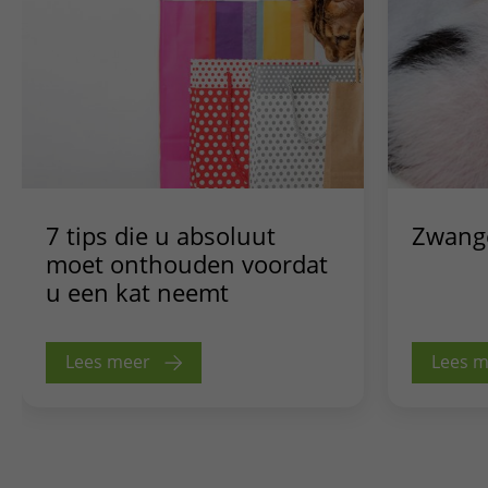
7 tips die u absoluut
Zwange
moet onthouden voordat
u een kat neemt
Lees meer
Lees 