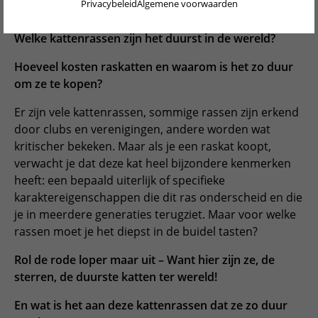
Privacybeleid
Algemene voorwaarden
DEUTSCH
ENGLISH
Welke kattenrassen zijn het duurst in de wereld?
PORTUGUÊS
Hoeveel kosten raskatten en waarom is het zo duur
om ze te kopen?
FRANÇAIS
Er zijn vele kattenrassen, sommige rassen zijn erkend
ITALIANO
door clubs en verenigingen, andere worden wat
kritischer bekeken. Maar als je een raskat koopt,
POLSKI
verwacht je dat deze kat heel bijzondere kenmerken
heeft: een bepaald uiterlijk of specifieke
ESPAÑOL
karaktereigenschappen die dit ras onderscheid en die
PORTUGUÊS BRASIL
je in meerdere generaties terugziet. Maar voor welke
rassen moet je het diepst in de buidel tasten?
简体中文
Rol de rode loper maar uit – Want hier zijn ze, de
日本語
sterren, de duurste katten ter wereld!
ČEŠTINA
En wat is het aan deze kattenrassen dat ze zo duur