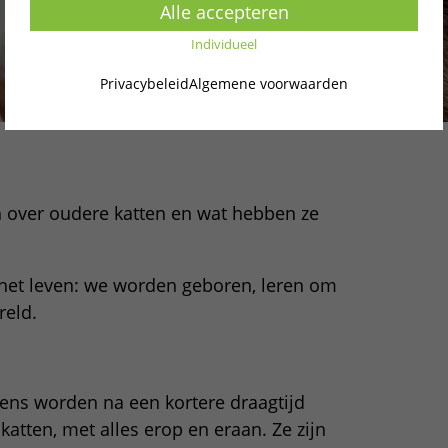
Alle accepteren
Individueel
Privacybeleid
Algemene voorwaarden
n over oudere katten en wat hebben ze
 het leven: we worden geboren, leren om
reld.
ttens worden na een kortere draagtijd
atten, met alles erop en eraan. Ze zijn